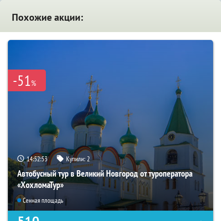
Похожие акции:
-51
%
14:52:52
Купили:
2
Автобусный тур в Великий Новгород от туроператора
«ХохломаТур»
Сенная площадь
510