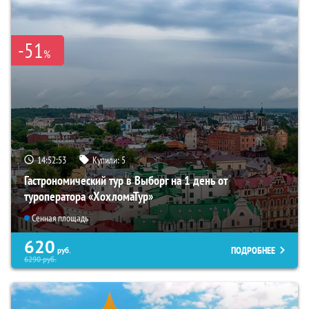
-51
%
14:52:52
Купили:
5
Гастрономический тур в Выборг на 1 день от
туроператора «ХохломаТур»
Сенная площадь
620
ПОДРОБНЕЕ
руб.
6290
руб.