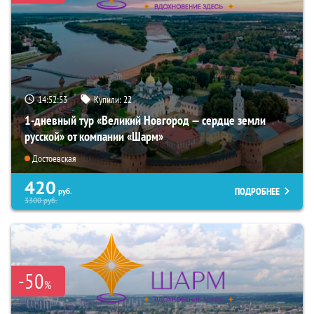
14:52:52
Купили:
22
1-дневный тур «Великий Новгород — сердце земли
русской» от компании «Шарм»
Достоевская
420
ПОДРОБНЕЕ
руб.
3300
руб.
-50
%