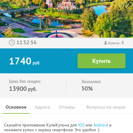
8
:
:
Купили:
1740
руб.
Цена без скидки:
Экономия:
13900
50%
руб.
Основное
Адреса
Отзывы
Вопросы по акции
Скачайте приложение КупиКупона для
IOS
или
Android
и
покажите купон с экрана смартфона. Это удобно :)