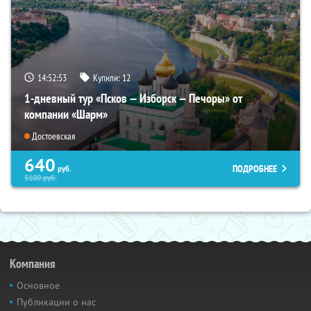
14:52:52
Купили:
12
1-дневный тур «Псков — Изборск — Печоры» от
компании «Шарм»
Достоевская
640
ПОДРОБНЕЕ
руб.
5100
руб.
Компания
Основное
Публикации о нас