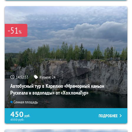
-51
%
14:52:52
Купили:
24
Автобусный тур в Карелию «Мраморный каньон
Рускеала и водопады» от «ХохломаТур»
Сенная площадь
450
ПОДРОБНЕЕ
руб.
4550
руб.