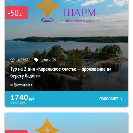
-50
%
14:52:52
Купили:
39
Тур на 2 дня «Карельское счастье — проживание на
берегу Ладоги»
Достоевская
1740
ПОДРОБНЕЕ
руб.
13900
руб.