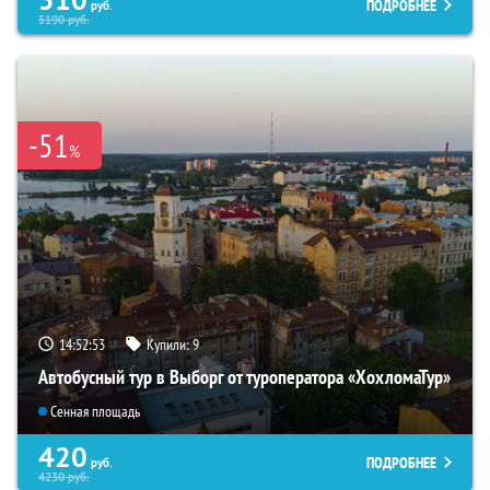
ПОДРОБНЕЕ
руб.
5190
руб.
-51
%
14:52:52
Купили:
9
Автобусный тур в Выборг от туроператора «ХохломаТур»
Сенная площадь
420
ПОДРОБНЕЕ
руб.
4230
руб.