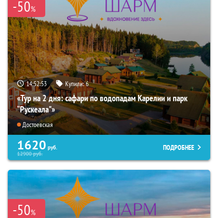
-50
%
14:52:52
Купили:
6
«Тур на 2 дня: сафари по водопадам Карелии и парк
“Рускеала"»
Достоевская
1620
ПОДРОБНЕЕ
руб.
12900
руб.
-50
%