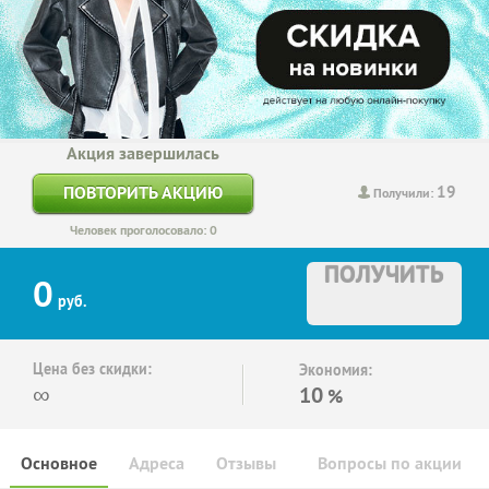
Акция завершилась
19
ПОВТОРИТЬ АКЦИЮ
Получили:
Человек проголосовало: 0
ПОЛУЧИТЬ
0
руб.
Цена без скидки:
Экономия:
∞
10
%
Основное
Адреса
Отзывы
Вопросы по акции