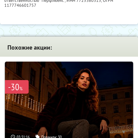
ответственностью "Перфлюенс",
ИНН 7725380313
, ОГРН
1177746601757
Похожие акции:
-30
%
03:31:15
Получили:
30