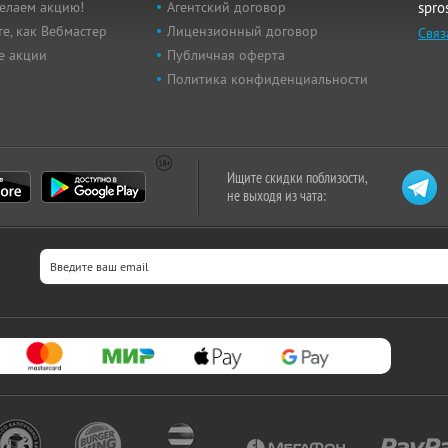
елаем акцию!
Агентский договор
spro
е, как Вебмастер
Лицензионный договор
Связ
е акции
Публичная оферта
Политика конфиденциальности
Ищите скидки поблизости,
не выходя из чата: