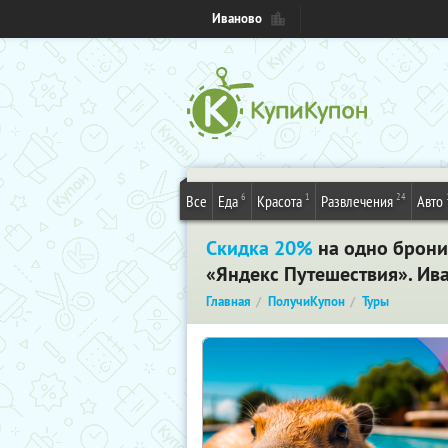
Иваново
6
1
24
Все
Еда
Красота
Развлечения
Авто
Скидка 20%
на одно брони
«Яндекс Путешествия». Ив
Главная
ПолучиКупон
Туры