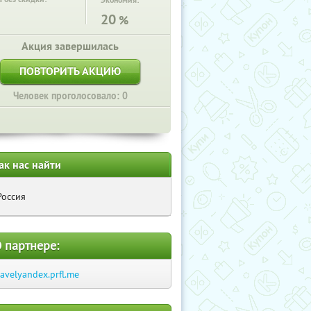
Экономия:
20
%
Акция завершилась
ПОВТОРИТЬ АКЦИЮ
Человек проголосовало: 0
ак нас найти
Россия
 партнере:
ravelyandex.prfl.me