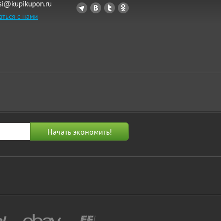
si@kupikupon.ru
аться с нами