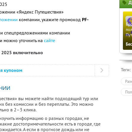
Д
2025
ложении «Яндекс Путешествия»
ложении
компании, укажите промокод
PF-
Бро
пол
ими спецпредложениями компании
Пу
и можно уточнить на
сайте
Бе
а 2025 включительно
Теги:
ся купоном
Раз
НИИ
Пол
ествия» вы можете найти подходящий тур или
их без комиссии и без переплаты. Это можно
льно в 2–3 клика.
зучить информацию о разных городах, не
 какие достопримечательности есть в городе, где
жидается. А если в прогнозе дождь или не