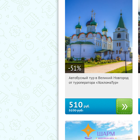
-51
%
Автобусный тур в Великий Новгород
03:42:14
Купили:
2
от туроператора «ХохломаТур»
Сенная площадь
510
руб.
5190
руб.