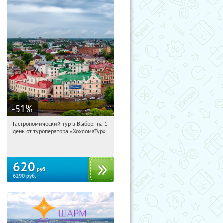
-51
%
Гастрономический тур в Выборг на 1
03:42:14
Купили:
5
день от туроператора «ХохломаТур»
Сенная площадь
620
руб.
6290
руб.