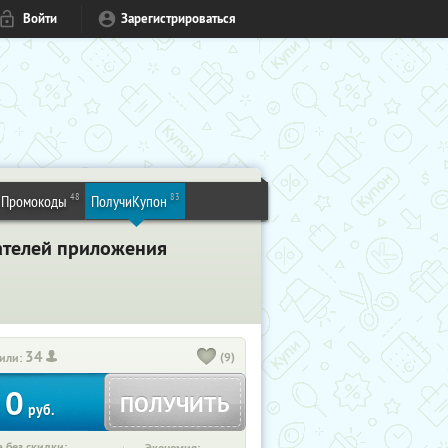
Войти
Зарегистрироваться
48
83
Промокоды
ПолучиКупон
ателей приложения
34
(9)
или:
0
ПОЛУЧИТЬ
руб.
 без скидки: