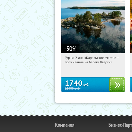
-50
%
Тур на 2 дня «Карельское счастье —
03:42:14
Купили:
39
проживание на берегу Ладоги»
Достоевская
1740
руб.
13900
руб.
Компания
Бизнес-Пар