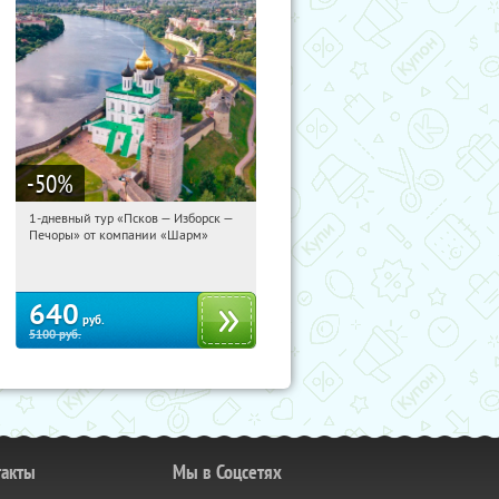
-50
%
1-дневный тур «Псков — Изборск —
03:42:14
Купили:
12
Печоры» от компании «Шарм»
Достоевская
640
руб.
5100
руб.
такты
Мы в Соцсетях