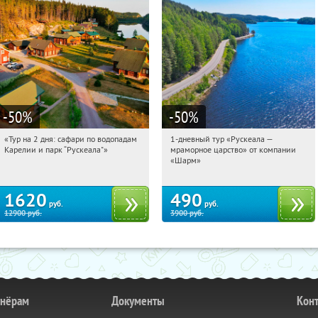
-50
%
-50
%
«Тур на 2 дня: сафари по водопадам
1-дневный тур «Рускеала —
03:42:14
Купили:
6
03:42:14
Купили:
48
Карелии и парк “Рускеала"»
мраморное царство» от компании
Достоевская
Достоевская
«Шарм»
1620
490
руб.
руб.
12900
руб.
3900
руб.
тнёрам
Документы
Кон