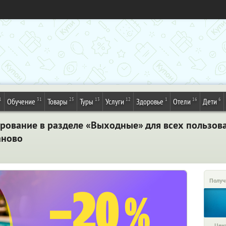
1
31
25
13
12
1
16
6
Обучение
Товары
Туры
Услуги
Здоровье
Отели
Дети
рование в разделе «Выходные» для всех пользов
аново
Получ
Цена