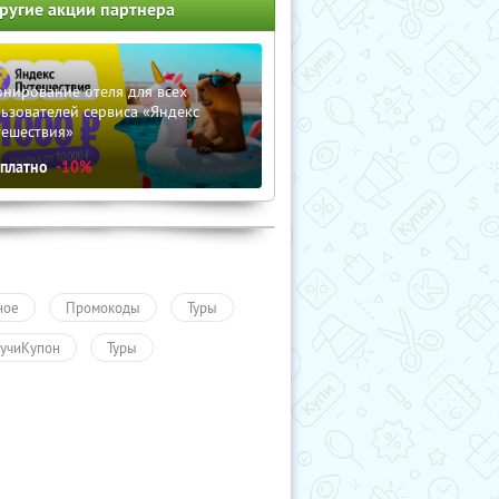
ругие акции партнера
нирование отеля для всех
ьзователей сервиса «Яндекс
тешествия»
сплатно
-10%
ное
Промокоды
Туры
учиКупон
Туры