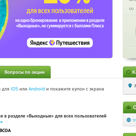
∞
Вопросы по акции
К
а для
IOS
или
Android
и покажите купон с экрана
О
е в разделе «Выходные» для всех пользователей
t
я»
LBCOA