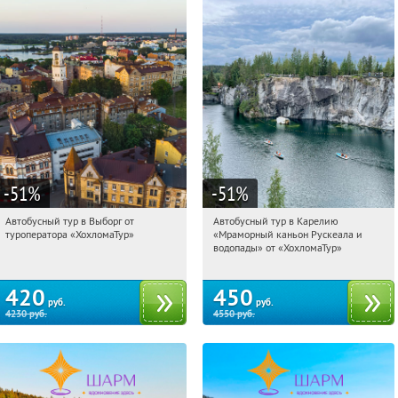
-51
%
-51
%
Автобусный тур в Выборг от
Автобусный тур в Карелию
03:42:14
Купили:
9
03:42:14
Купили:
24
туроператора «ХохломаТур»
«Мраморный каньон Рускеала и
Сенная площадь
Сенная площадь
водопады» от «ХохломаТур»
420
450
руб.
руб.
4230
руб.
4550
руб.